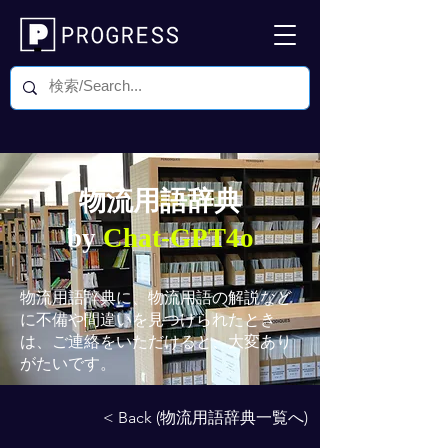
物流用語辞典
by
Chat-GPT4o
物流用語辞典
に、物流用語の解説など
に不備や間違いを見つけられたとき
は、ご連絡をいただけると、大変あり
がたいです。
< Back (物流用語辞典一覧へ)