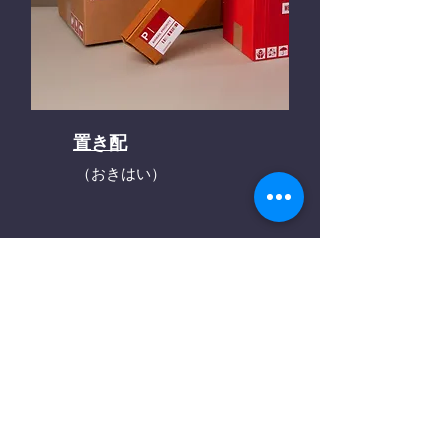
置き配
（おきはい）