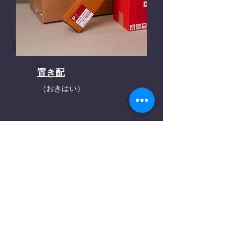
置き配
（おきはい）