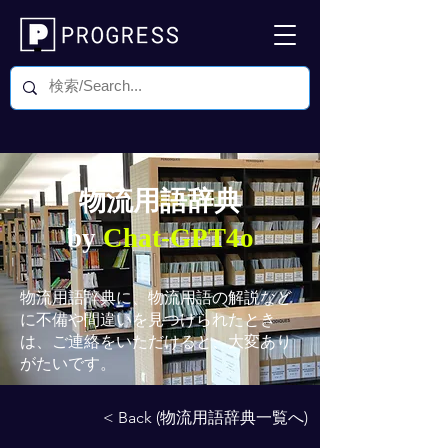
物流用語辞典
by
Chat-GPT4o
物流用語辞典
に、物流用語の解説など
に不備や間違いを見つけられたとき
は、ご連絡をいただけると、大変あり
がたいです。
< Back (物流用語辞典一覧へ)