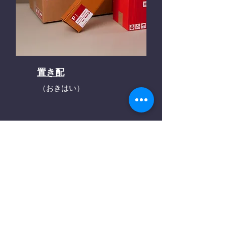
置き配
（おきはい）