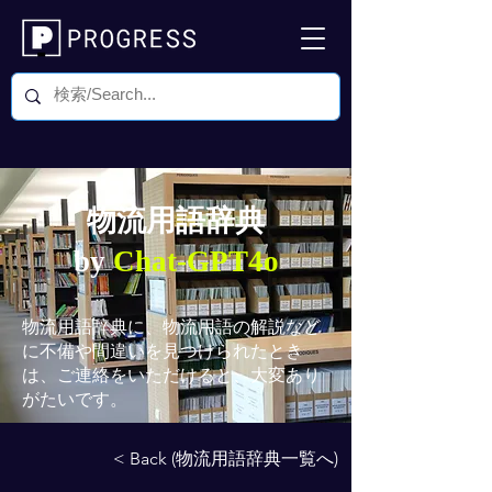
物流用語辞典
by
Chat-GPT4o
物流用語辞典
に、物流用語の解説など
に不備や間違いを見つけられたとき
は、ご連絡をいただけると、大変あり
がたいです。
< Back (物流用語辞典一覧へ)