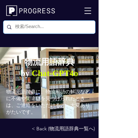
物流用語辞典
by
Chat-GPT4o
物流用語辞典
に、物流用語の解説など
に不備や間違いを見つけられたとき
は、ご連絡をいただけると、大変あり
がたいです。
< Back (物流用語辞典一覧へ)