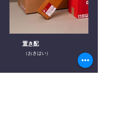
置き配
（おきはい）