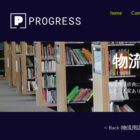
home
Com
物流
物流用語辞典
ると、大変あ
< Back (物流