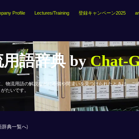
pany Profile
Lectures/Training
登録キャンペーン2025
ar
用語辞典 by
Chat-
に、物流用語の解説などに不備や間違いを見つけられたときは、ご
りがたいです。
用語辞典一覧へ)