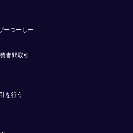
びーつーしー
費者間取引
取引を行う