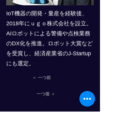
IoT機器の開発・量産を経験後、
2018年にｕｇｏ株式会社を設立。
AIロボットによる警備や点検業務
のDX化を推進。ロボット大賞など
を受賞し、経済産業省のJ-Startup
にも選定。
＜ 一つ前
一つ後 ＞
物流人力资源发展进步俱乐部
© 2024 PROGRESS CO., LTD