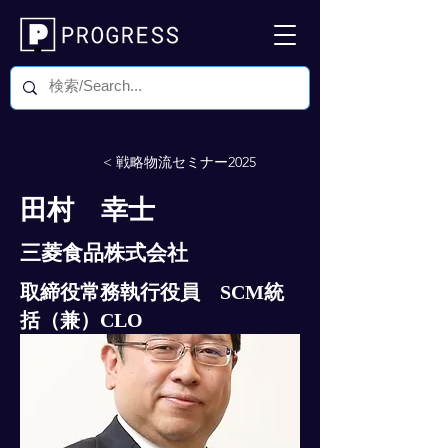
< 戦略物流セミナー2025
田村 幸士
三菱食品株式会社
取締役常務執行役員 SCM統
括（兼）CLO