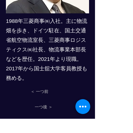
1988年三菱商事㈱入社。主に物流
畑を歩き、ドイツ駐在、国土交通
省航空物流室長、三菱商事ロジス
ティクス㈱社長、物流事業本部長
などを歴任。2021年より現職。
2017年から国士舘大学客員教授も
務める。
＜ 一つ前
一つ後 ＞