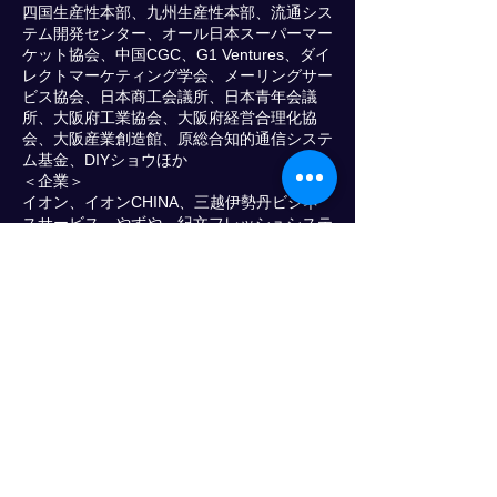
四国生産性本部、九州生産性本部、流通シス
テム開発センター、オール日本スーパーマー
ケット協会、中国CGC、G1 Ventures、ダイ
レクトマーケティング学会、メーリングサー
ビス協会、日本商工会議所、日本青年会議
所、大阪府工業協会、大阪府経営合理化協
会、大阪産業創造館、原総合知的通信システ
ム基金、DIYショウほか
＜企業＞
イオン、イオンCHINA、三越伊勢丹ビジネ
スサービス、やずや、紀文フレッシュシステ
ム、オービック、郵政大学、センコー、日通
総研、小林クリエイトほか
＜物流協力会＞
カルビー、キユーソー
＜マスコミ＞
財界、日経新聞新聞社、繊研新聞、フォーリ
ン・プレスセンター、内外情勢、The
Economistほか
＜大学院・大学など＞
スタンフォード大学(Stanford University)、
早稲田大学ビジネススクール、多摩大学院、
早稲田大学、上智大学、亜細亜大学、専修大