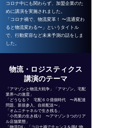
コロナ中にも関わらず、加盟企業のた
めに講演を実施されました。
「コロナ禍で、物流変革！ 〜流通変わ
ると物流変わる〜」というタイトル
で、行動変容など未来予測の話をしま
した。
物流・ロジスティクス
講演のテーマ
「アマゾンと物流大戦争」「アマゾン。宅配
業界への激震」
「どうなる？ 宅配６０億個時代 〜再配達
問題、新規参入、自前配送〜」
「オムニチャネルで生き残る」
「小売業の生き残り 〜アマゾン３つのリア
ル店舗業態」
「物流DX」「コロナ禍でチャンスを掴む物