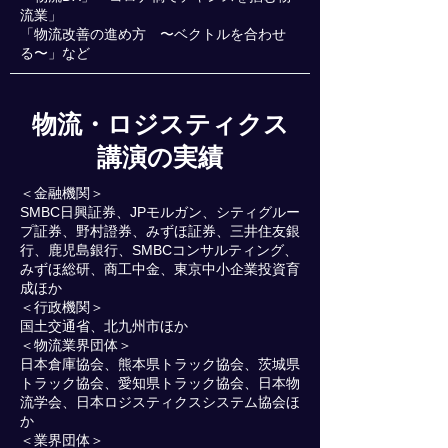
流業」
「物流改善の進め方 〜ベクトルを合わせ
る〜」など
物流・ロジスティクス
講演の実績
＜金融機関＞
SMBC日興証券、JPモルガン、シティグルー
プ証券、野村證券、みずほ証券、三井住友銀
行、鹿児島銀行、SMBCコンサルティング、
みずほ総研、商工中金、東京中小企業投資育
成ほか
＜行政機関＞
国土交通省、北九州市ほか
＜物流業界団体＞
日本倉庫協会、熊本県トラック協会、茨城県
トラック協会、愛知県トラック協会、日本物
流学会、日本ロジスティクスシステム協会ほ
か
＜業界団体＞