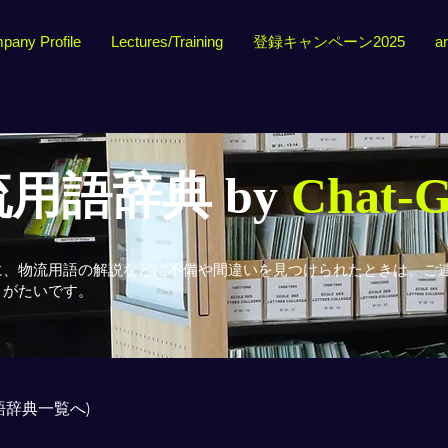
pany Profile
Lectures/Training
登録キャンペーン2025
ar
用語辞典 by
Chat-
に、物流用語の解説などに不備や間違いを見つけられたときは、ご
りがたいです。
用語辞典一覧へ)