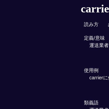
carri
読み方
定義/意味
運送業者
使用例
carrie
類義語