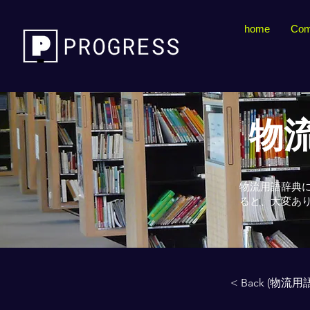
home
Com
物流
物流用語辞典
ると、大変あ
< Back (物流