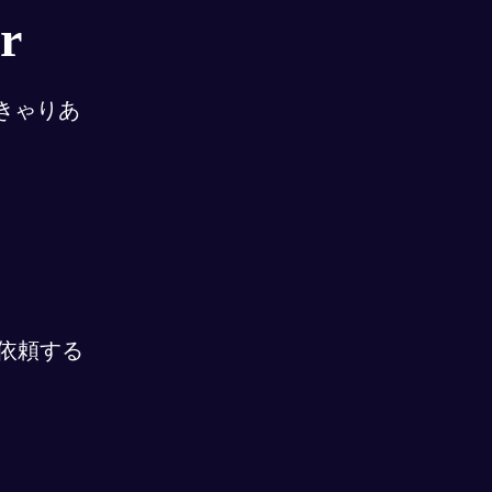
er
きゃりあ
rに依頼する