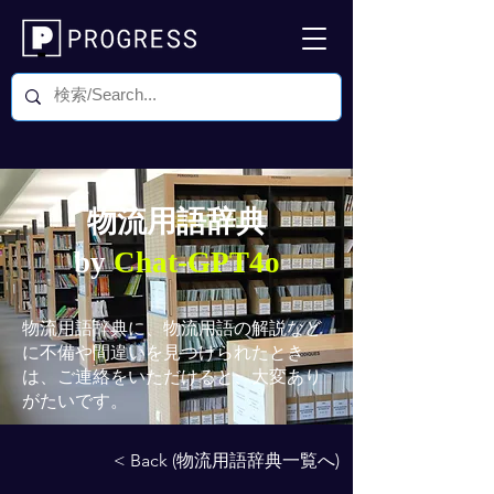
物流用語辞典
by
Chat-GPT4o
物流用語辞典
に、物流用語の解説など
に不備や間違いを見つけられたとき
は、ご連絡をいただけると、大変あり
がたいです。
< Back (物流用語辞典一覧へ)