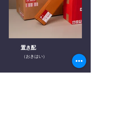
置き配
（おきはい）