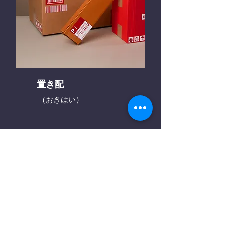
置き配
（おきはい）