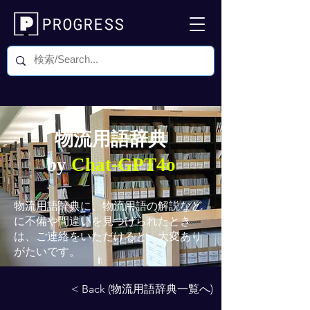
物流用語辞典
by
Chat-GPT4o
物流用語辞典
に、物流用語の解説など
に不備や間違いを見つけられたとき
は、ご連絡をいただけると、大変あり
がたいです。
< Back (物流用語辞典一覧へ)