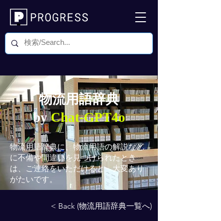
物流用語辞典
by
Chat-GPT4o
物流用語辞典
に、物流用語の解説など
に不備や間違いを見つけられたとき
は、ご連絡をいただけると、大変あり
がたいです。
< Back (物流用語辞典一覧へ)