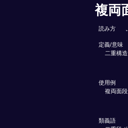
複両
読み方
定義/意味
二重構造
使用例
複両面段
類義語