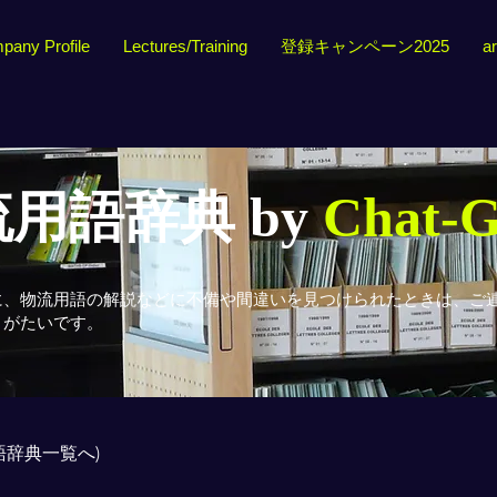
pany Profile
Lectures/Training
登録キャンペーン2025
ar
用語辞典 by
Chat-
に、物流用語の解説などに不備や間違いを見つけられたときは、ご
りがたいです。
用語辞典一覧へ)