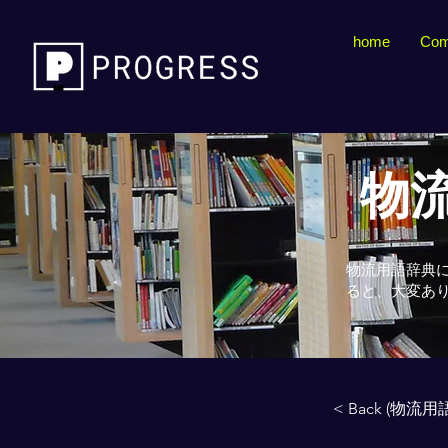
home
Com
物流
物流用語辞典
ると、大変あ
< Back (物流