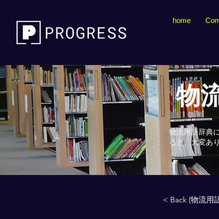
home
Com
物流
物流用語辞典
ると、大変あ
< Back (物流