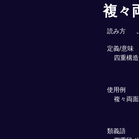
複々
読み方
定義/意味
四重構造
使用例
複々両面
類義語