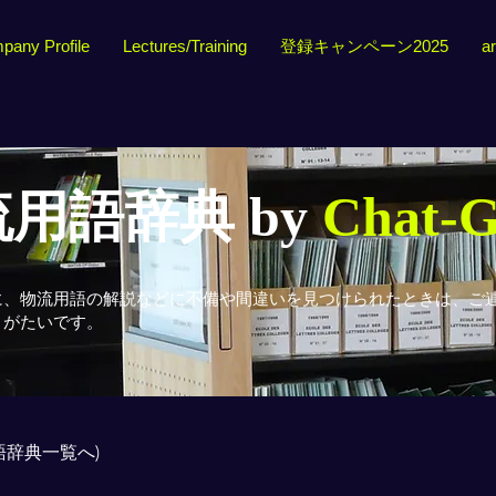
pany Profile
Lectures/Training
登録キャンペーン2025
ar
用語辞典 by
Chat-
に、物流用語の解説などに不備や間違いを見つけられたときは、ご
りがたいです。
用語辞典一覧へ)