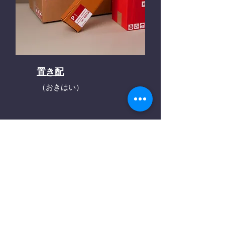
置き配
（おきはい）