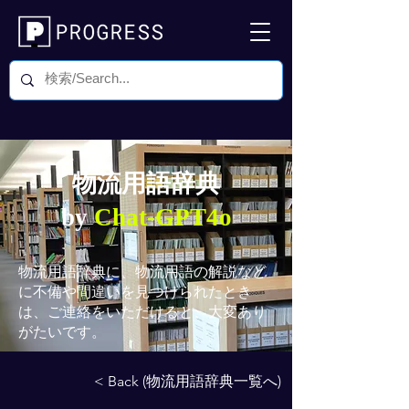
物流用語辞典
by
Chat-GPT4o
物流用語辞典
に、物流用語の解説など
に不備や間違いを見つけられたとき
は、ご連絡をいただけると、大変あり
がたいです。
< Back (物流用語辞典一覧へ)