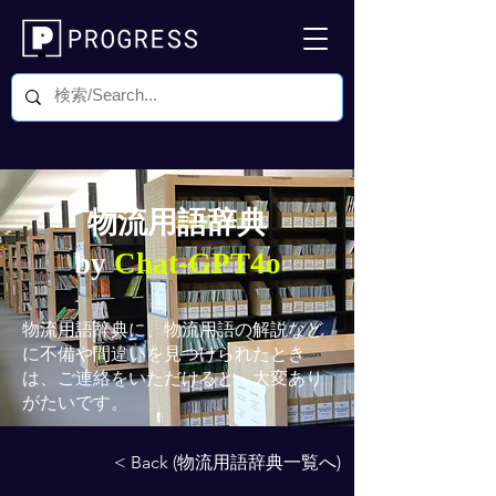
物流用語辞典
by
Chat-GPT4o
物流用語辞典
に、物流用語の解説など
に不備や間違いを見つけられたとき
は、ご連絡をいただけると、大変あり
がたいです。
< Back (物流用語辞典一覧へ)