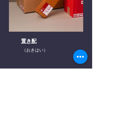
置き配
（おきはい）