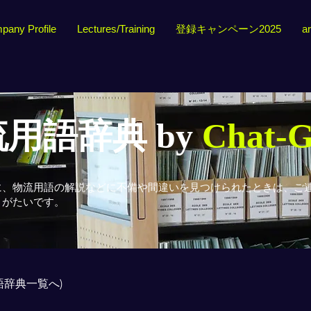
pany Profile
Lectures/Training
登録キャンペーン2025
ar
用語辞典 by
Chat-
に、物流用語の解説などに不備や間違いを見つけられたときは、ご
りがたいです。
用語辞典一覧へ)