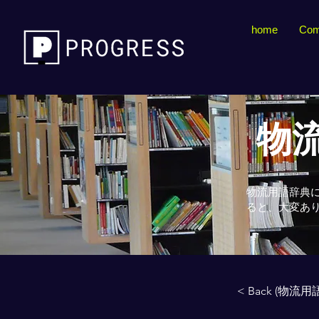
home
Com
物流
物流用語辞典
ると、大変あ
< Back (物流