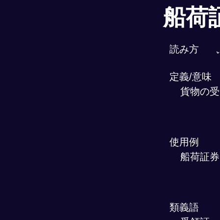
船荷
読み方
定義/意味
貨物の受
使用例
船荷証券
類義語