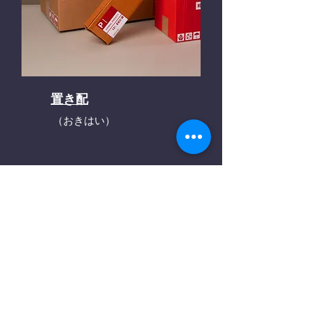
置き配
（おきはい）