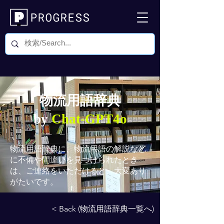
物流用語辞典
by
Chat-GPT4o
物流用語辞典
に、物流用語の解説など
に不備や間違いを見つけられたとき
は、ご連絡をいただけると、大変あり
がたいです。
< Back (物流用語辞典一覧へ)