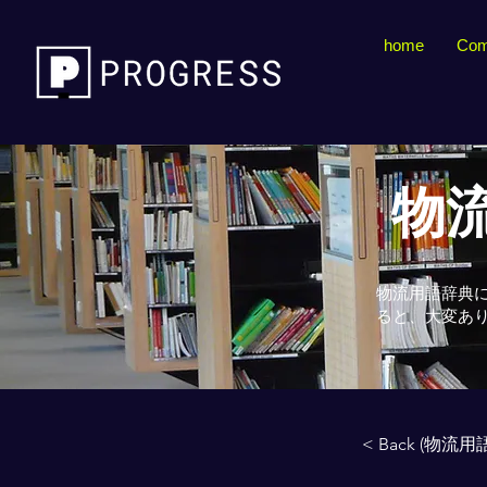
home
Com
物流
物流用語辞典
ると、大変あ
< Back (物流