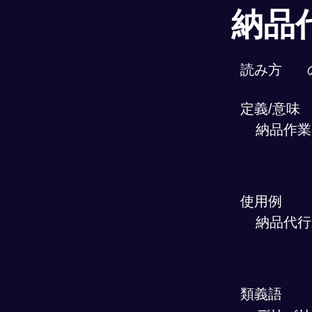
納品
読み方
定義/意味
納品作業
使用例
納品代行
類義語