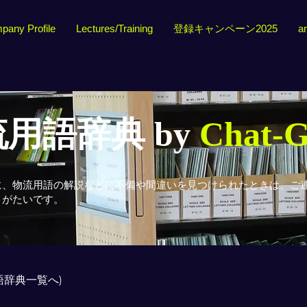
pany Profile
Lectures/Training
登録キャンペーン2025
ar
用語辞典 by
Chat-
に、物流用語の解説などに不備や間違いを見つけられたときは、ご
りがたいです。
用語辞典一覧へ)