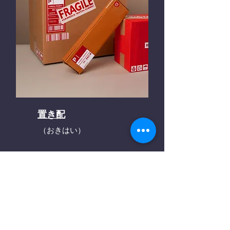
置き配
（おきはい）