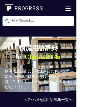
物流用語辞典
by
Chat-GPT4o
物流用語辞典
に、物流用語の解説など
に不備や間違いを見つけられたとき
は、ご連絡をいただけると、大変あり
がたいです。
< Back (物流用語辞典一覧へ)