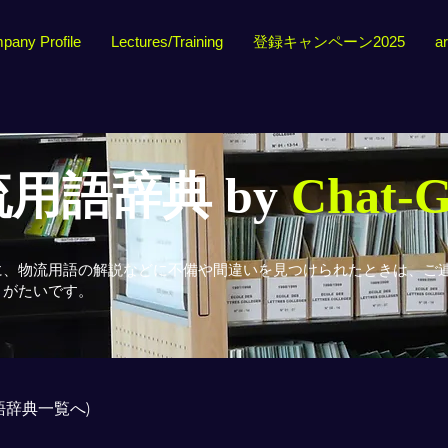
pany Profile
Lectures/Training
登録キャンペーン2025
ar
用語辞典 by
Chat-
に、物流用語の解説などに不備や間違いを見つけられたときは、ご
りがたいです。
用語辞典一覧へ)