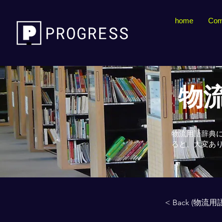
home
Com
物流
物流用語辞典
ると、大変あ
< Back (物流