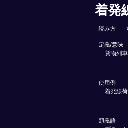
着発
読み方
定義/意味
貨物列車
使用例
着発線荷
類義語