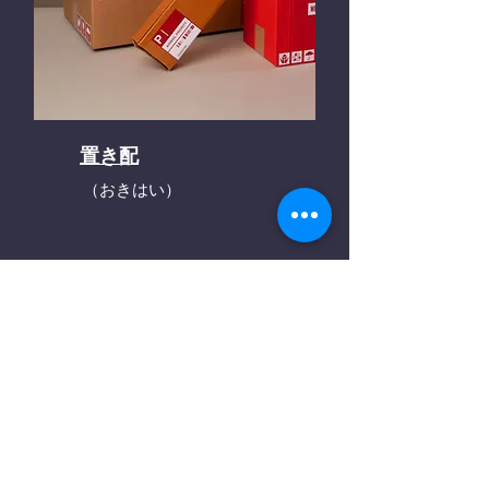
置き配
（おきはい）