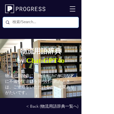
物流用語辞典
by
Chat-GPT4o
物流用語辞典
に、物流用語の解説など
に不備や間違いを見つけられたとき
は、ご連絡をいただけると、大変あり
がたいです。
< Back (物流用語辞典一覧へ)