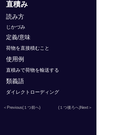
直積み
読み方
じかづみ
定義/意味
荷物を直接積むこと
使用例
直積みで荷物を輸送する
類義語
ダイレクトローディング
＜Previous(１つ前へ)
(１つ後ろへ)Next＞