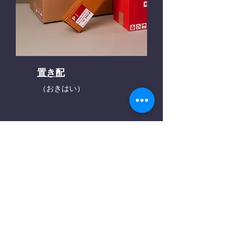
置き配
（おきはい）