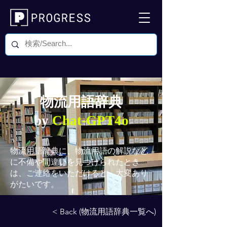
物流用語辞典
by
Chat-GPT4o
物流用語辞典
に、物流用語の解説など
に不備や間違いを見つけられたとき
は、ご連絡をいただけると、大変あり
がたいです。
< Back (物流用語辞典一覧へ)