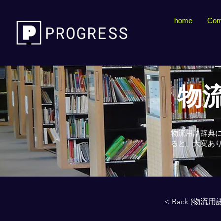
home
Com
物流
物流用語辞典
ると、大変あ
< Back (物流