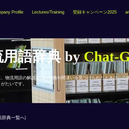
pany Profile
Lectures/Training
登録キャンペーン2025
ar
用語辞典 by
Chat-
に、物流用語の解説などに不備や間違いを見つけられたときは、ご
りがたいです。
用語辞典一覧へ)