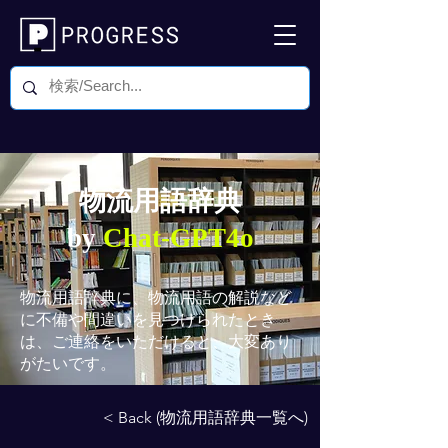
物流用語辞典
by
Chat-GPT4o
物流用語辞典
に、物流用語の解説など
に不備や間違いを見つけられたとき
は、ご連絡をいただけると、大変あり
がたいです。
< Back (物流用語辞典一覧へ)