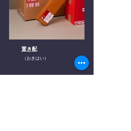
置き配
（おきはい）