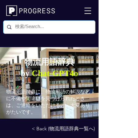
物流用語辞典
by
Chat-GPT4o
物流用語辞典
に、物流用語の解説など
に不備や間違いを見つけられたとき
は、ご連絡をいただけると、大変あり
がたいです。
< Back (物流用語辞典一覧へ)