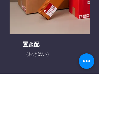
置き配
（おきはい）