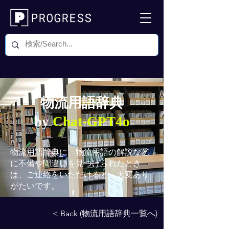
物流用語辞典
by
Chat-GPT4o
物流用語辞典
に、物流用語の解説など
に不備や間違いを見つけられたとき
は、ご連絡をいただけると、大変あり
がたいです。
< Back (物流用語辞典一覧へ)