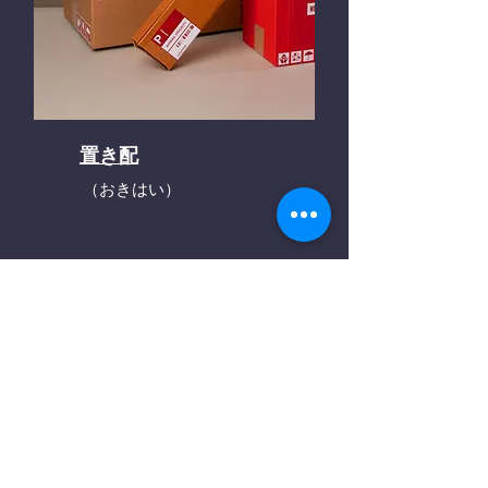
置き配
（おきはい）