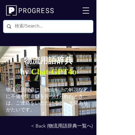
物流用語辞典
by
Chat-GPT4o
物流用語辞典
に、物流用語の解説など
に不備や間違いを見つけられたとき
は、ご連絡をいただけると、大変あり
がたいです。
< Back (物流用語辞典一覧へ)