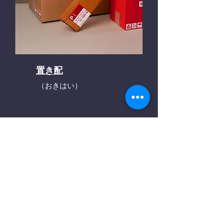
置き配
（おきはい）