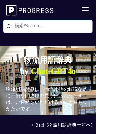
物流用語辞典
by
Chat-GPT4o
物流用語辞典
に、物流用語の解説など
に不備や間違いを見つけられたとき
は、ご連絡をいただけると、大変あり
がたいです。
< Back (物流用語辞典一覧へ)