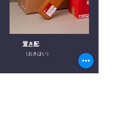
置き配
（おきはい）