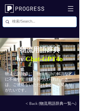
物流用語辞典
by
Chat-GPT4o
物流用語辞典
に、物流用語の解説など
に不備や間違いを見つけられたとき
は、ご連絡をいただけると、大変あり
がたいです。
< Back (物流用語辞典一覧へ)