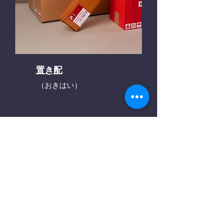
置き配
（おきはい）