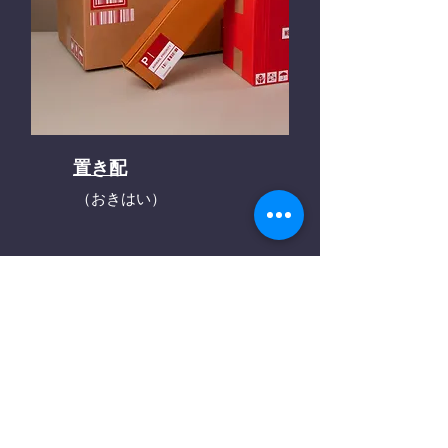
置き配
（おきはい）