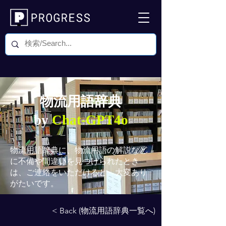
物流用語辞典
by
Chat-GPT4o
物流用語辞典
に、物流用語の解説など
に不備や間違いを見つけられたとき
は、ご連絡をいただけると、大変あり
がたいです。
< Back (物流用語辞典一覧へ)