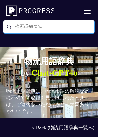
物流用語辞典
by
Chat-GPT4o
物流用語辞典
に、物流用語の解説など
に不備や間違いを見つけられたとき
は、ご連絡をいただけると、大変あり
がたいです。
< Back (物流用語辞典一覧へ)