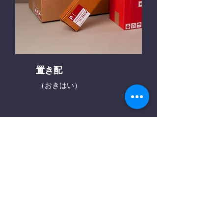
置き配
（おきはい）