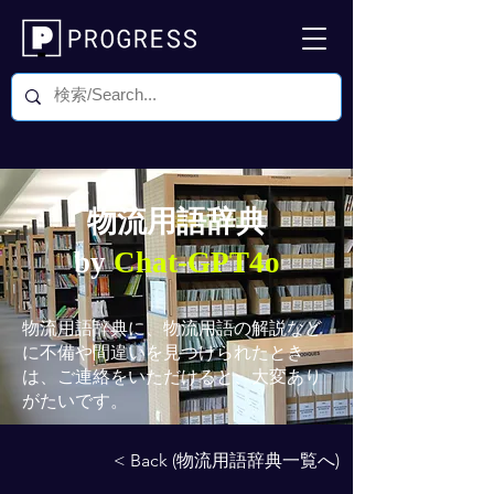
物流用語辞典
by
Chat-GPT4o
物流用語辞典
に、物流用語の解説など
に不備や間違いを見つけられたとき
は、ご連絡をいただけると、大変あり
がたいです。
< Back (物流用語辞典一覧へ)