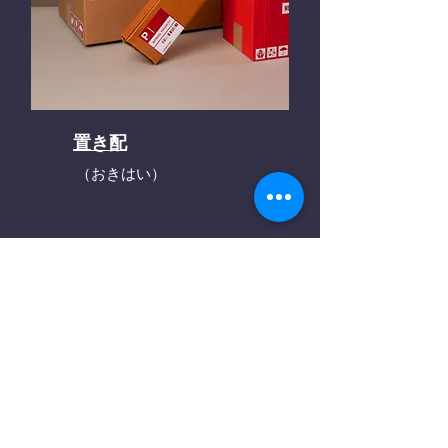
置き配
（おきはい）