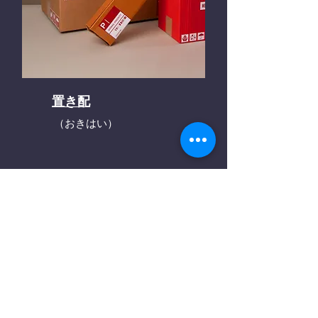
置き配
（おきはい）