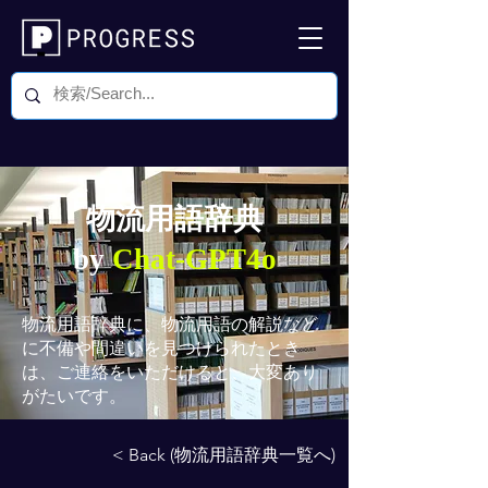
物流用語辞典
by
Chat-GPT4o
物流用語辞典
に、物流用語の解説など
に不備や間違いを見つけられたとき
は、ご連絡をいただけると、大変あり
がたいです。
< Back (物流用語辞典一覧へ)