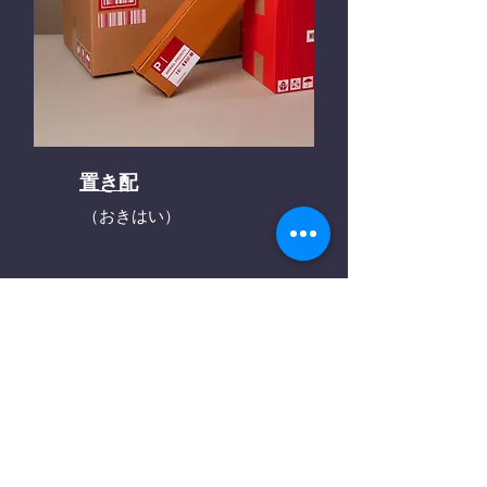
置き配
（おきはい）