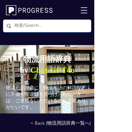
物流用語辞典
by
Chat-GPT4o
物流用語辞典
に、物流用語の解説など
に不備や間違いを見つけられたとき
は、ご連絡をいただけると、大変あり
がたいです。
< Back (物流用語辞典一覧へ)