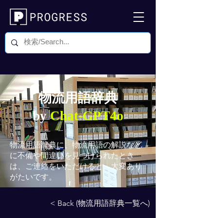
物流用語辞典
by
Chat-GPT4o
物流用語辞典
に、物流用語の解説など
に不備や間違いを見つけられたとき
は、ご連絡をいただけると、大変あり
がたいです。
< Back (物流用語辞典一覧へ)