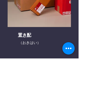
置き配
（おきはい）