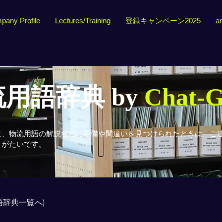
pany Profile
Lectures/Training
登録キャンペーン2025
ar
用語辞典 by
Chat-
に、物流用語の解説などに不備や間違いを見つけられたときは、ご
りがたいです。
用語辞典一覧へ)