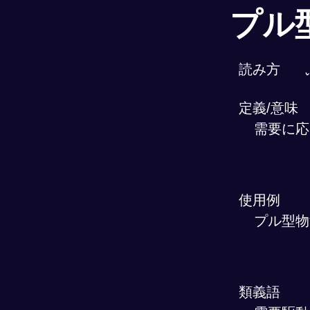
プル
読み方
定義/意味
需要に応
使用例
プル型物
類義語