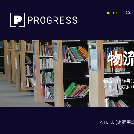
home
Com
物流
物流用語辞典
ると、大変あ
< Back (物流