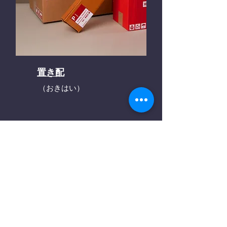
置き配
（おきはい）