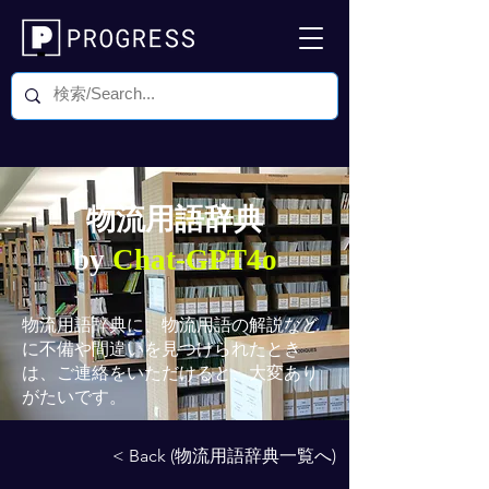
物流用語辞典
by
Chat-GPT4o
物流用語辞典
に、物流用語の解説など
に不備や間違いを見つけられたとき
は、ご連絡をいただけると、大変あり
がたいです。
< Back (物流用語辞典一覧へ)