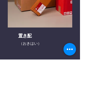
置き配
（おきはい）