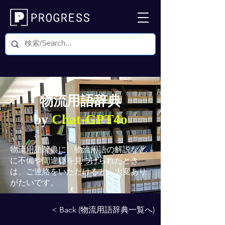
物流用語辞典
by
Chat-GPT4o
物流用語辞典
に、物流用語の解説など
に不備や間違いを見つけられたとき
は、ご連絡をいただけると、大変あり
がたいです。
< Back (物流用語辞典一覧へ)