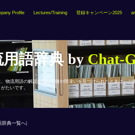
pany Profile
Lectures/Training
登録キャンペーン2025
ar
用語辞典 by
Chat-
に、物流用語の解説などに不備や間違いを見つけられたときは、ご
りがたいです。
用語辞典一覧へ)