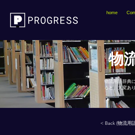
home
Com
物流
物流用語辞典
ると、大変あ
< Back (物流