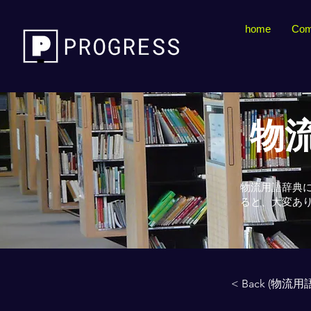
home
Com
物流
物流用語辞典
ると、大変あ
< Back (物流