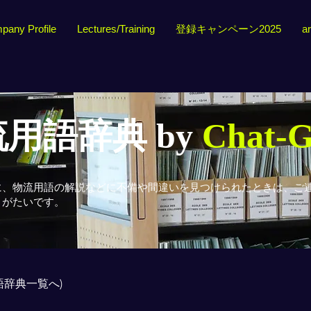
pany Profile
Lectures/Training
登録キャンペーン2025
ar
用語辞典 by
Chat-
に、物流用語の解説などに不備や間違いを見つけられたときは、ご
りがたいです。
用語辞典一覧へ)