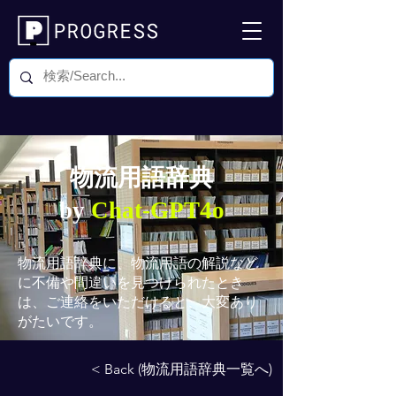
物流用語辞典
by
Chat-GPT4o
物流用語辞典
に、物流用語の解説など
に不備や間違いを見つけられたとき
は、ご連絡をいただけると、大変あり
がたいです。
< Back (物流用語辞典一覧へ)