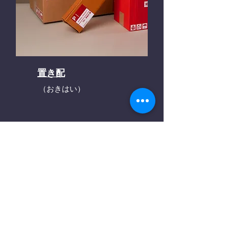
置き配
（おきはい）