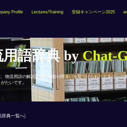
pany Profile
Lectures/Training
登録キャンペーン2025
ar
用語辞典 by
Chat-
に、物流用語の解説などに不備や間違いを見つけられたときは、ご
りがたいです。
用語辞典一覧へ)