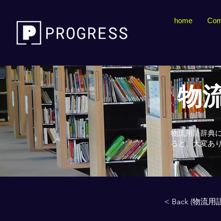
home
Com
物流
物流用語辞典
ると、大変あ
< Back (物流