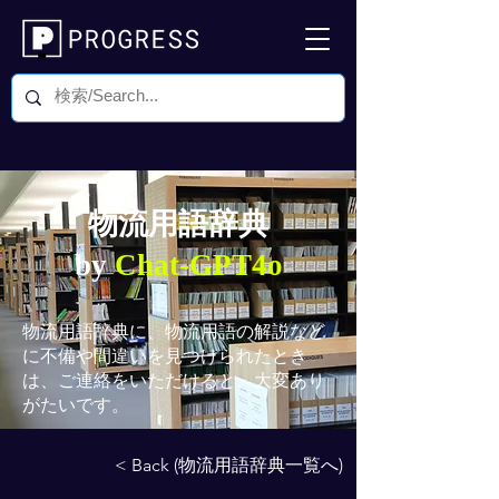
物流用語辞典
by
Chat-GPT4o
物流用語辞典
に、物流用語の解説など
に不備や間違いを見つけられたとき
は、ご連絡をいただけると、大変あり
がたいです。
< Back (物流用語辞典一覧へ)