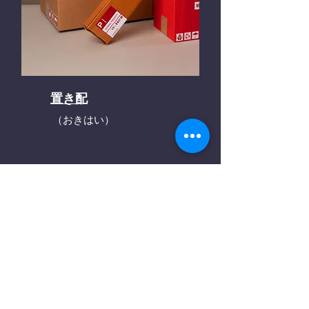
置き配
（おきはい）