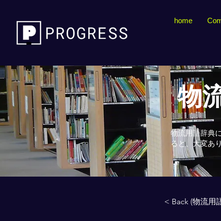
home
Com
物流
物流用語辞典
ると、大変あ
< Back (物流