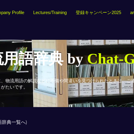
pany Profile
Lectures/Training
登録キャンペーン2025
ar
用語辞典 by
Chat-
に、物流用語の解説などに不備や間違いを見つけられたときは、ご
りがたいです。
用語辞典一覧へ)