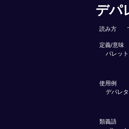
デパ
読み方
定義/意味
パレット
使用例
デパレタ
類義語