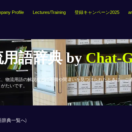
pany Profile
Lectures/Training
登録キャンペーン2025
ar
用語辞典 by
Chat-
に、物流用語の解説などに不備や間違いを見つけられたときは、ご
りがたいです。
用語辞典一覧へ)