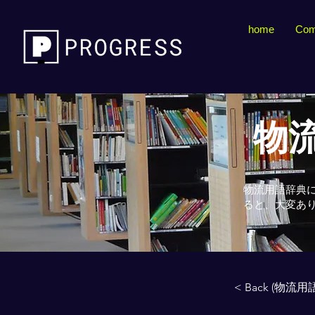
home
Com
物流
物流用語辞典
ると、大変あ
< Back (物流