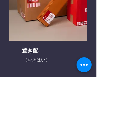
置き配
（おきはい）