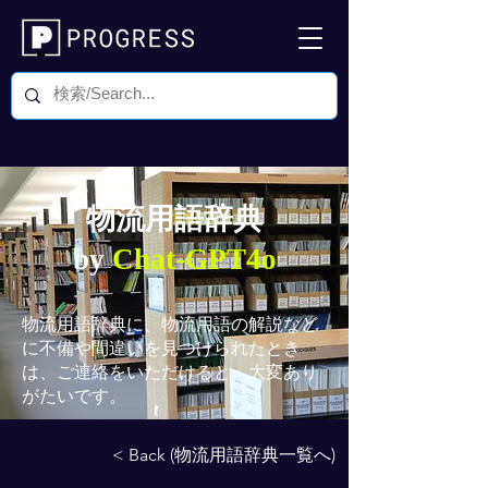
物流用語辞典
by
Chat-GPT4o
物流用語辞典
に、物流用語の解説など
に不備や間違いを見つけられたとき
は、ご連絡をいただけると、大変あり
がたいです。
< Back (物流用語辞典一覧へ)