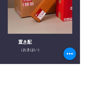
置き配
（おきはい）