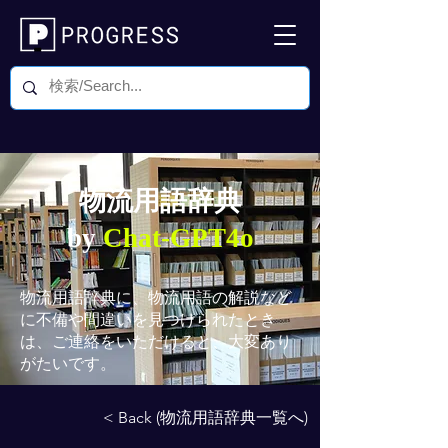
物流用語辞典
by
Chat-GPT4o
物流用語辞典
に、物流用語の解説など
に不備や間違いを見つけられたとき
は、ご連絡をいただけると、大変あり
がたいです。
< Back (物流用語辞典一覧へ)