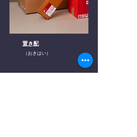
置き配
（おきはい）