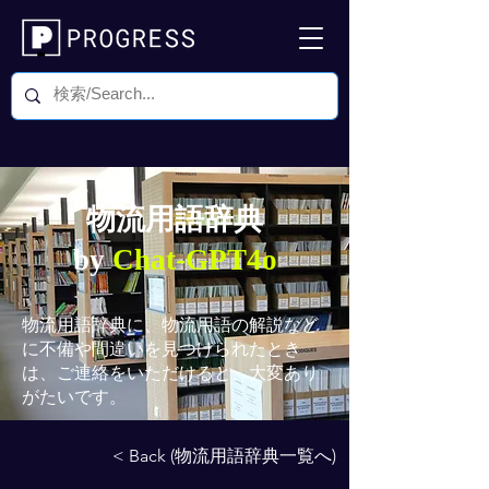
物流用語辞典
by
Chat-GPT4o
物流用語辞典
に、物流用語の解説など
に不備や間違いを見つけられたとき
は、ご連絡をいただけると、大変あり
がたいです。
< Back (物流用語辞典一覧へ)