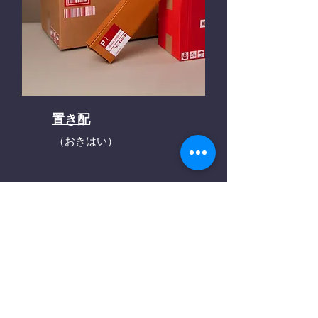
置き配
（おきはい）