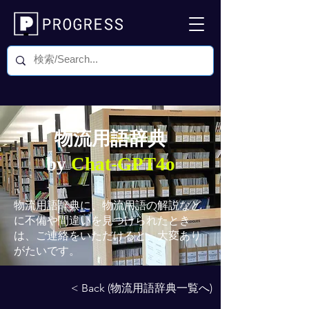
物流用語辞典
by
Chat-GPT4o
物流用語辞典
に、物流用語の解説など
に不備や間違いを見つけられたとき
は、ご連絡をいただけると、大変あり
がたいです。
< Back (物流用語辞典一覧へ)